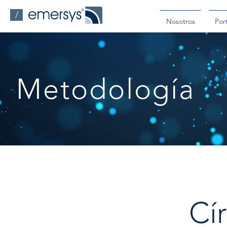
/
Nosotros
Port
Metodología
Cí