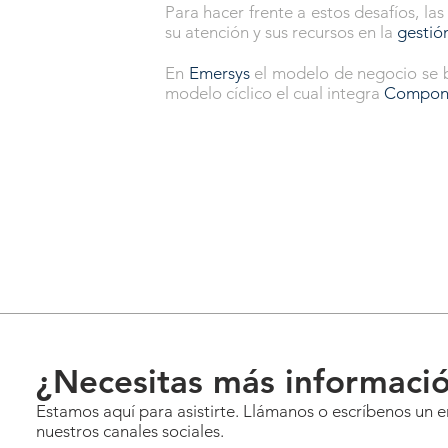
Para hacer frente a estos desafíos, l
su atención y sus recursos en la
gestión
En
Emersys
el modelo de negocio se 
modelo cíclico el cual integra
Compon
¿Necesitas más informaci
Estamos aquí para asistirte. Llámanos o escríbenos un 
nuestros canales sociales.