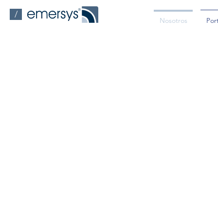
/
Nosotros
Port
Rea